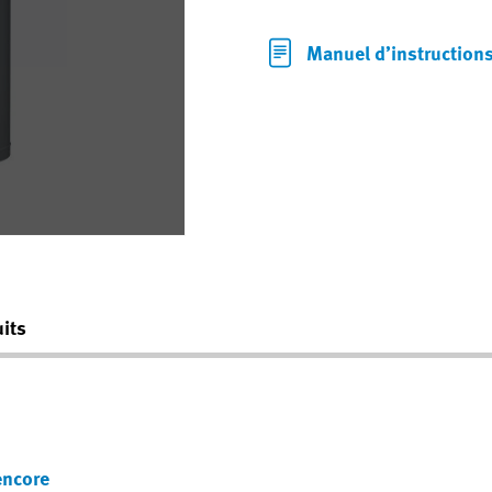
Manuel d’instruction
its
encore