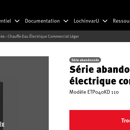
entiel
Documentation
LochinvarU
Ressou
e : Chauffe-Eau Électrique Commercial Léger
Série abandonnée
Série abando
électrique c
Modèle
ETP040KD 110
Tro
ÉE