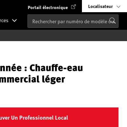
Localisateur
Portail électronique
rces
nnée : Chauffe-eau
ommercial léger
uver Un Professionnel Local