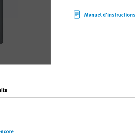
Manuel d’instruction
its
encore