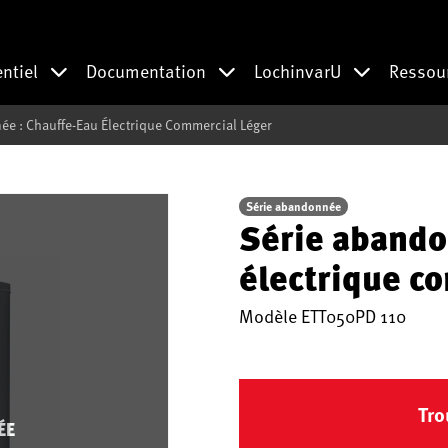
entiel
Documentation
LochinvarU
Ressou
e : Chauffe-Eau Électrique Commercial Léger
Série abandonnée
Série abando
électrique c
Modèle
ETT050PD 110
Tro
ÉE