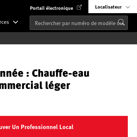
Localisateur
Portail électronique
rces
nnée : Chauffe-eau
ommercial léger
uver Un Professionnel Local