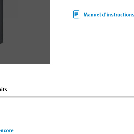
Manuel d’instruction
its
encore