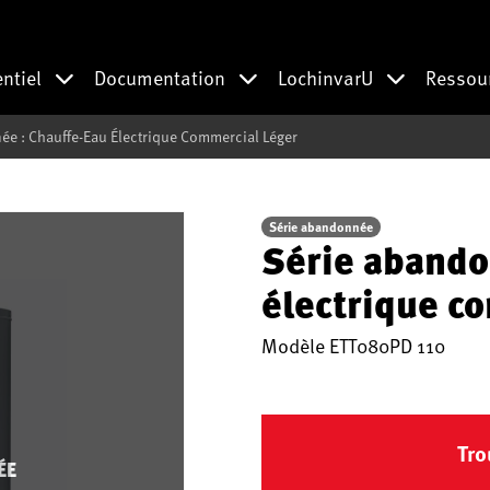
entiel
Documentation
LochinvarU
Ressou
e : Chauffe-Eau Électrique Commercial Léger
Série abandonnée
Série abando
électrique c
Modèle
ETT080PD 110
Tro
ÉE