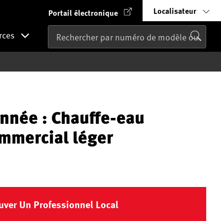
Localisateur
Portail électronique
rces
nnée : Chauffe-eau
ommercial léger
uver Un Professionnel Local