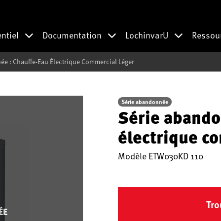
entiel
Documentation
LochinvarU
Ressou
e : Chauffe-Eau Électrique Commercial Léger
Série abandonnée
Série abando
électrique c
Modèle
ETW030KD 110
Tro
ÉE