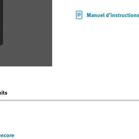
Manuel d’instruction
its
encore