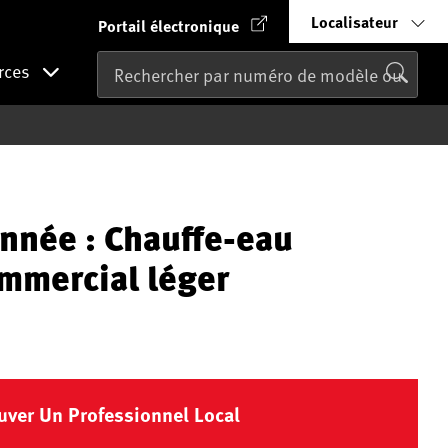
Localisateur
Portail électronique
rces
nnée : Chauffe-eau
ommercial léger
uver Un Professionnel Local