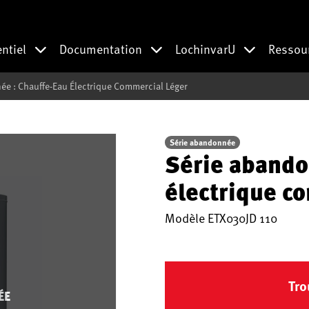
entiel
Documentation
LochinvarU
Ressou
e : Chauffe-Eau Électrique Commercial Léger
Série abandonnée
Série abando
électrique c
Modèle
ETX030JD 110
Tro
ÉE