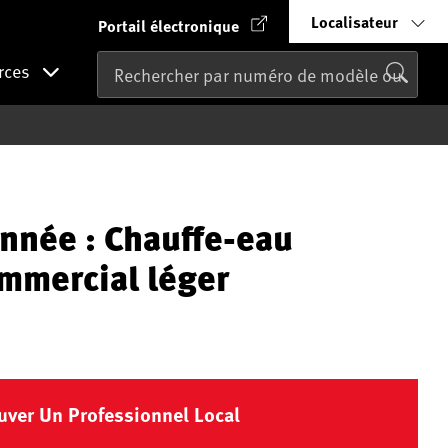
Localisateur
Portail électronique
rces
nnée : Chauffe-eau
ommercial léger
uver Un Professionnel Local