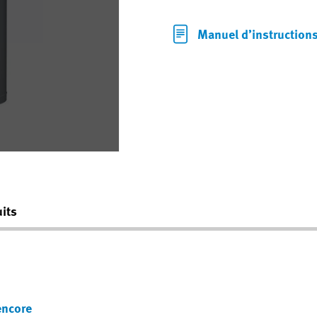
Manuel d’instruction
its
encore