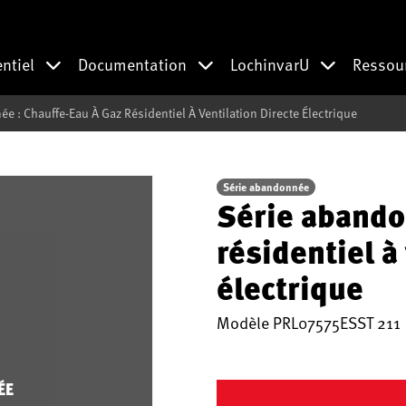
entiel
Documentation
LochinvarU
Ressou
e : Chauffe-Eau À Gaz Résidentiel À Ventilation Directe Électrique
Série abandonnée
Série abando
résidentiel à
électrique
Modèle
PRL07575ESST 211
ÉE