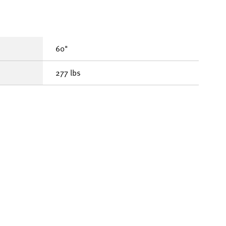
60"
277 lbs