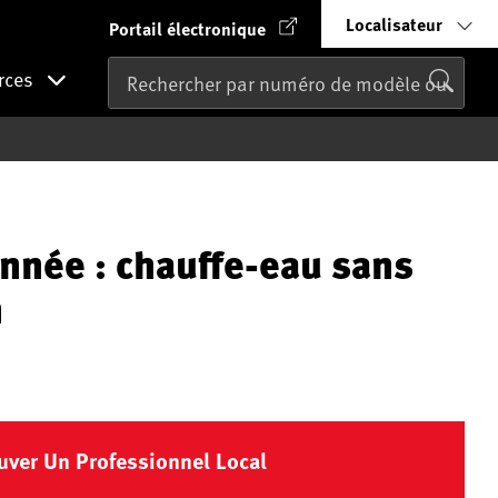
Localisateur
Portail électronique
rces
nnée : chauffe-eau sans
n
uver Un Professionnel Local