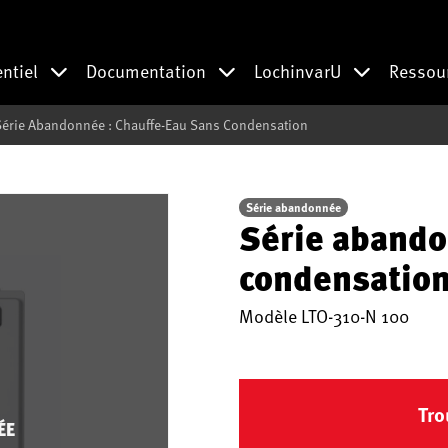
entiel
Documentation
LochinvarU
Ressou
Série Abandonnée : Chauffe-Eau Sans Condensation
Série abandonnée
Série abando
condensatio
Modèle
LTO-310-N 100
Tro
ÉE