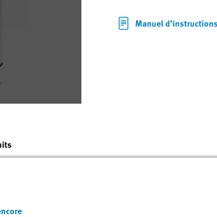
Manuel d’instruction
its
encore