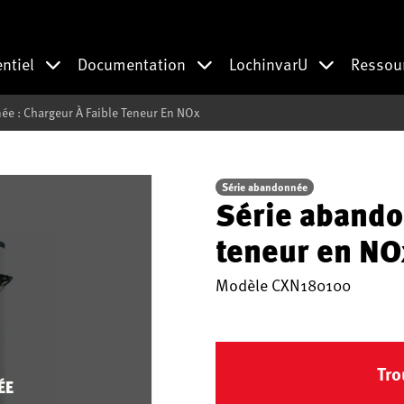
entiel
Documentation
LochinvarU
Ressou
ée : Chargeur À Faible Teneur En NOx
Série abandonnée
Série abando
teneur en NO
Modèle
CXN180100
Tro
ÉE